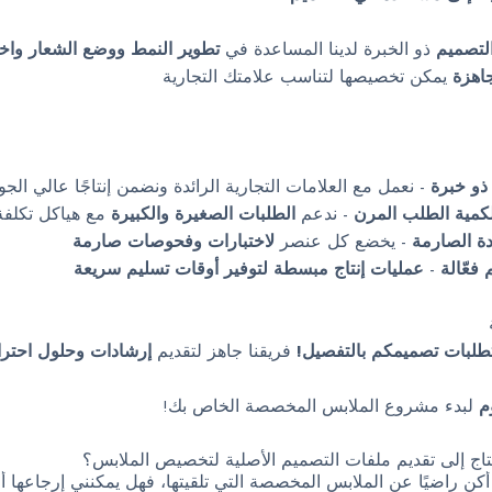
لتصميم
ذو الخبرة لدينا المساعدة في
تطوير النمط ووضع الشعار واختي
اهزة
يمكن تخصيصها لتناسب علامتك التجارية
ذو خبرة
- نعمل مع العلامات التجارية الرائدة ونضمن إنتاجًا عالي الجو
لكمية الطلب المرن
- ندعم
الطلبات الصغيرة والكبيرة
مع هياكل تكلفة 
دة الصارمة
- يخضع كل عنصر
لاختبارات وفحوصات صارمة
فعّالة
-
عمليات إنتاج مبسطة لتوفير أوقات تسليم سريعة
طلبات تصميمكم بالتفصيل!
فريقنا جاهز لتقديم
إرشادات وحلول احترا
م
لبدء مشروع الملابس المخصصة الخاص بك!