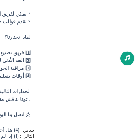
* يمكن
لفريق ا
* نقدم
قوالب ج
لماذا تختارنا؟
1️⃣
فريق تصنيع 
2️⃣
الحد الأدنى 
3️⃣
مراقبة الجو
4️⃣
أوقات تسليم 
الخطوات التالية
دعونا نناقش
مت
📩
اتصل بنا اليو
سابق
(4) هل أحتاج إلى تقديم ملفات التصميم الأصلية لتخصيص الملابس؟
التالي
(1) إذا لم أكن راضيًا عن الملابس المخصصة التي تلقيتها، فهل يمكنني إرجاعها أو استبدالها؟