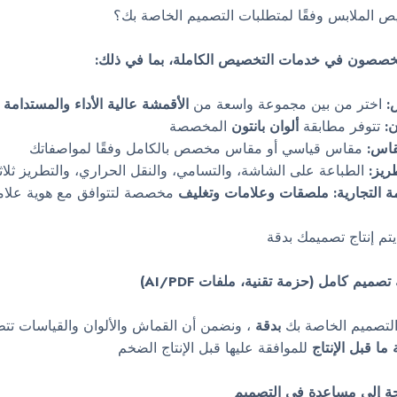
ص الملابس وفقًا لمتطلبات التصميم الخاصة بك؟
خصصون في خدمات التخصيص الكاملة، بما في ذلك:
:
اختر من بين مجموعة واسعة من
الأقمشة عالية الأداء والمستدامة و
ن:
تتوفر مطابقة
ألوان بانتون
المخصصة
قاس:
مقاس قياسي أو مقاس مخصص بالكامل وفقًا لمواصفاتك
ريز:
الطباعة على الشاشة، والتسامي، والنقل الحراري، والتطريز ثلاثي 
 التجارية:
ملصقات وعلامات وتغليف
مخصصة لتتوافق مع هوية علامت
م إنتاج تصميمك بدقة
تصميم كامل (حزمة تقنية، ملفات AI/PDF)
 التصميم الخاصة بك
بدقة
، ونضمن أن القماش والألوان والقياسات تت
 ما قبل الإنتاج
للموافقة عليها قبل الإنتاج الضخم
جة إلى مساعدة في التصميم