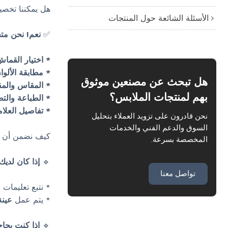
هل يمكننا تخصي
الأسئلة الشائعة حول المنتجات
✅
نعم! نحن مت
* اختيار القماش
*
مطابقة الألوا
هل تبحث عن مصنعين موثوق
* المقاس والم
بهم لمنتجات الملابس؟
* الطباعة والتط
* تفاصيل العلامة
نحن قادرون على تزويد العملاء بتحليل
السوق والدعم الفني والخدمات
كيف نضمن أن يت
المخصصة بسرعة.
🔹
إذا كان لديك 
تواصل معنا
* نتبع تعليمات
* يتم عمل
عينة
🔹
إذا كنت بحا