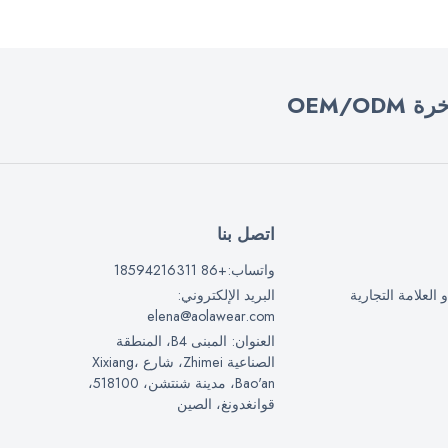
OEM/O
اتصل بنا
واتساب:+86 18594216311
 العلامة التجارية
البريد الإلكتروني:
elena@aolawear.com
العنوان: المبنى B4، المنطقة
الصناعية Zhimei، شارع Xixiang،
Bao'an، مدينة شنتشن، 518100،
قوانغدونغ، الصين