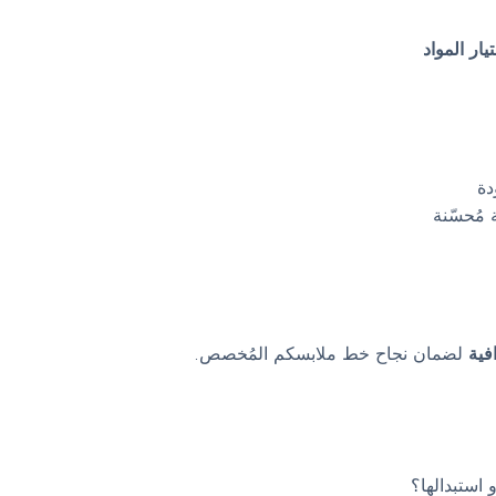
ار المواد
دة
مُحسّنة
فية
لضمان نجاح خط ملابسكم المُخصص.