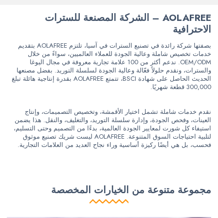
AOLAFREE – الشركة المصنعة للسترات
الاحترافية
بصفتها شركة رائدة في تصنيع السترات في آسيا، تلتزم AOLAFREE بتقديم
خدمات تخصيص شاملة وعالية الجودة للعملاء العالميين، سواءً من خلال
OEM/ODM. ندعم أكثر من 100 علامة تجارية معروفة في مجال اليوغا
والسترات، ونقدم حلولاً فعّالة وعالية الجودة لسلسلة التوريد. بفضل مصنعها
الحديث الحاصل على شهادة BSCI، تتمتع AOLAFREE بقدرة إنتاجية هائلة تبلغ
300,000 قطعة شهريًا.
نقدم خدمات شاملة تشمل اختيار الأقمشة، وتخصيص التصميمات، وإنتاج
العينات، وفحص الجودة، وإدارة سلسلة التوريد، والتغليف، والنقل. هذا يضمن
استيفاء كل شورت لمعايير الجودة العالمية، بدءًا من التصميم وحتى التسليم،
لتلبية احتياجات السوق المتنوعة. AOLAFREE ليست شريك تصنيع موثوق
فحسب، بل هي أيضًا ركيزة أساسية وراء نجاح العديد من العلامات التجارية.
مجموعة متنوعة من الخيارات المخصصة