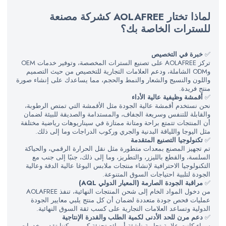
لماذا تختار AOLAFREE كشركة مصنعة
للسترات الخاصة بك؟
✅
خبرة في التخصيص
تركز AOLAFREE على تصنيع السترات المخصصة، وتوفير خدمات OEM
وODM الشاملة، ودعم العلامات التجارية للتخصيص من حيث التصميم
واللون والنسيج والشعار والنمط والحجم، مما يساعدك على إنشاء صورة
منتج فريدة.
✅
أقمشة وظيفية عالية الأداء
نحن نستخدم أقمشة عالية الجودة مثل الأقمشة التي تمتص الرطوبة،
والقابلة للتنفس وسريعة الجفاف، والمستدامة والصديقة للبيئة لضمان
أن المنتجات تتمتع براحة ومتانة ممتازة في سيناريوهات رياضية مختلفة
مثل اليوجا واللياقة البدنية والجري وركوب الدراجات وما إلى ذلك.
✅
تكنولوجيا التصنيع المتقدمة
تم تجهيز المصنع بمعدات متطورة مثل نقل الحرارة الرقمي، والحياكة
السلسة، والقطع بالليزر، والتطريز، وما إلى ذلك، جنبًا إلى جنب مع
التكنولوجيا الاحترافية لإنشاء منتجات ملابس اليوغا عالية الدقة وعالية
الجودة لتلبية احتياجات السوق المتنوعة.
✅
مراقبة الجودة الصارمة (المعيار الدولي AQL)
من دخول المواد الخام إلى شحن المنتجات النهائية، تنفذ AOLAFREE
عمليات فحص جودة متعددة لضمان أن كل منتج يلبي معايير الجودة
الدولية وتساعد العلامات التجارية على كسب ثقة السوق النهائية.
✅
دعم مرن للحد الأدنى لكمية الطلب والقدرة الإنتاجية
سواء كانت علامة تجارية ناشئة أو بائع تجزئة كبير، يمكننا تقديم خدمات