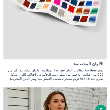
الألوان المخصصة:
توفر Aolafree بطاقات ألوان Pantone لمطابقة الألوان بدقة، مع أكثر من
200 لون قياسي للاختيار من بينها، ويتم التحكم في اختلاف اللون بشكل
صارم عند ΔE≤1.5 (وهو مستوى يصعب التمييز بينه وبين العين المجردة).