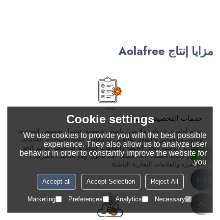
مزايا إنتاج Aolafree
Cookie settings
خدمات التخصيص المرنة
تقدم أولفري خدمات ملابس رياضية مخصصة، تشمل تخصيص التصميم
We use cookies to provide you with the best possible
واللون والقماش والشعار والنقش والمقاس، لتلبية احتياجات العلامات
experience. They also allow us to analyze user
التجارية الناشئة وتجار الجملة والعلامات التجارية الراسخة. ندعم الحد
behavior in order to constantly improve the website for
الأدنى لكمية الطلب (150 قطعة كحد أدنى)، وهو مناسب للشركات
you.
الصغيرة والعلامات التجارية الناشئة.
Accept all
Accept Selection
Reject All
Marketing
Preferences
Analytics
Necessary