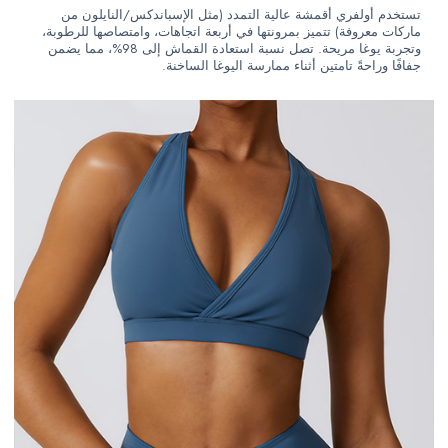
تستخدم أولفري أقمشة عالية التمدد (مثل الإسباندكس/النايلون من
ماركات معروفة) تتميز بمرونتها في أربعة اتجاهات، وامتصاصها للرطوبة،
وتجربة يوغا مريحة. تصل نسبة استعادة القماش إلى 98%، مما يضمن
جفافًا وراحةً تامتين أثناء ممارسة اليوغا الساخنة.