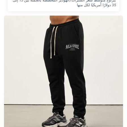
يتراوح متوسط سعر السترات/الهوديز المخصصة بالجملة بين 15 إلى
35 دولارًا أمريكيًا لكل منها