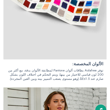
الألوان المخصصة:
توفر Aolafree بطاقات ألوان Pantone لمطابقة الألوان بدقة، مع أكثر من
200 لون قياسي للاختيار من بينها، ويتم التحكم في اختلاف اللون بشكل
صارم عند ΔE≤1.5 (وهو مستوى يصعب التمييز بينه وبين العين المجردة).