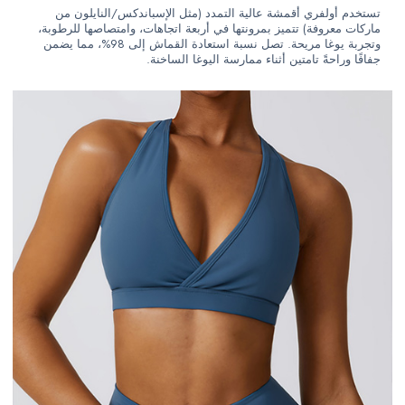
تستخدم أولفري أقمشة عالية التمدد (مثل الإسباندكس/النايلون من
ماركات معروفة) تتميز بمرونتها في أربعة اتجاهات، وامتصاصها للرطوبة،
وتجربة يوغا مريحة. تصل نسبة استعادة القماش إلى 98%، مما يضمن
جفافًا وراحةً تامتين أثناء ممارسة اليوغا الساخنة.