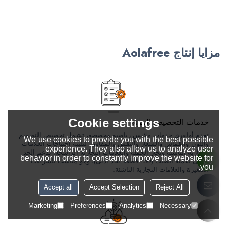
مزايا إنتاج Aolafree
Cookie settings
خدمات التخصيص المرنة
تقدم أولفري خدمات ملابس رياضية مخصصة، تشمل تخصيص التصميم
We use cookies to provide you with the best possible
واللون والقماش والشعار والنقش والمقاس، لتلبية احتياجات العلامات
experience. They also allow us to analyze user
التجارية الناشئة وتجار الجملة والعلامات التجارية الراسخة. ندعم الحد
behavior in order to constantly improve the website for
الأدنى لكمية الطلب (150 قطعة كحد أدنى)، وهو مناسب للشركات
you.
الصغيرة والعلامات التجارية الناشئة.
Accept all
Accept Selection
Reject All
Marketing
Preferences
Analytics
Necessary