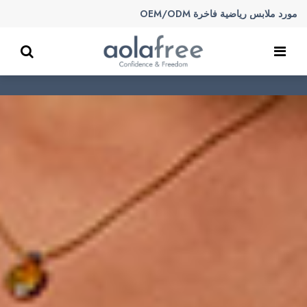
مورد ملابس رياضية فاخرة OEM/ODM