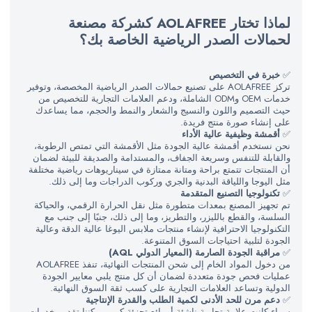
لماذا تختار AOLAFREE كشركة مصنعة
لحمالات الصدر الرياضية الخاصة بك؟
✅
خبرة في التخصيص
تركز AOLAFREE على تصنيع حمالات الصدر الرياضية المخصصة، وتوفير
خدمات OEM وODM الشاملة، ودعم العلامات التجارية للتخصيص من
حيث التصميم واللون والنسيج والشعار والنمط والحجم، مما يساعدك
على إنشاء صورة منتج فريدة.
✅
أقمشة وظيفية عالية الأداء
نحن نستخدم أقمشة عالية الجودة مثل الأقمشة التي تمتص الرطوبة،
والقابلة للتنفس وسريعة الجفاف، والمستدامة والصديقة للبيئة لضمان
أن المنتجات تتمتع براحة ومتانة ممتازة في سيناريوهات رياضية مختلفة
مثل اليوجا واللياقة البدنية والجري وركوب الدراجات وما إلى ذلك.
✅
تكنولوجيا التصنيع المتقدمة
تم تجهيز المصنع بمعدات متطورة مثل نقل الحرارة الرقمي، والحياكة
السلسة، والقطع بالليزر، والتطريز، وما إلى ذلك، جنبًا إلى جنب مع
التكنولوجيا الاحترافية لإنشاء منتجات ملابس اليوغا عالية الدقة وعالية
الجودة لتلبية احتياجات السوق المتنوعة.
✅
مراقبة الجودة الصارمة (المعيار الدولي AQL)
من دخول المواد الخام إلى شحن المنتجات النهائية، تنفذ AOLAFREE
عمليات فحص جودة متعددة لضمان أن كل منتج يلبي معايير الجودة
الدولية وتساعد العلامات التجارية على كسب ثقة السوق النهائية.
✅
دعم مرن للحد الأدنى لكمية الطلب والقدرة الإنتاجية
سواء كانت علامة تجارية ناشئة أو بائع تجزئة كبير، يمكننا تقديم خدمات