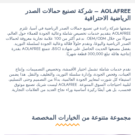
AOLAFREE – شركة تصنيع حمالات الصدر
الرياضية الاحترافية
بصفتها شركة رائدة في تصنيع حمالات الصدر الرياضية في آسيا، تلتزم
AOLAFREE بتقديم خدمات تخصيص شاملة وعالية الجودة للعملاء حول العالم،
سواءً من خلال OEM/ODM. ندعم أكثر من 100 علامة تجارية معروفة لحمالات
الصدر الرياضية واليوغا، ونقدم حلولاً فعّالة وعالية الجودة لسلسلة التوريد.
بفضل مصنعها الحديث الحاصل على شهادة BSCI، تتمتع AOLAFREE بقدرة
إنتاجية هائلة تبلغ 300,000 قطعة شهريًا.
نقدم خدمات شاملة تشمل اختيار الأقمشة، وتخصيص التصميمات، وإنتاج
العينات، وفحص الجودة، وإدارة سلسلة التوريد، والتغليف، والنقل. هذا يضمن
استيفاء كل شورت لمعايير الجودة العالمية، بدءًا من التصميم وحتى التسليم،
لتلبية احتياجات السوق المتنوعة. AOLAFREE ليست شريك تصنيع موثوق
فحسب، بل هي أيضًا ركيزة أساسية وراء نجاح العديد من العلامات التجارية.
مجموعة متنوعة من الخيارات المخصصة