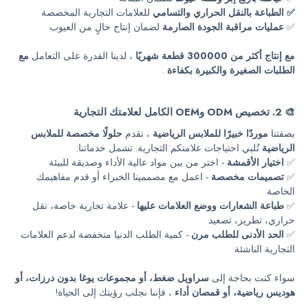
✅ الطباعة بالنقل الحراري والتسامي
للعلامات التجارية المخصصة
✅
عمليات مراقبة الجودة الصارمة
لضمان إنتاج خالٍ من العيوب
مع إنتاج أكثر من 300000 قطعة شهريًا
، لدينا القدرة على التعامل
مع
الطلبات الصغيرة والكبيرة بكفاءة
.
🎨 2. تخصيص ODM وOEM الكامل لعلامتك التجارية
بصفتنا
موردًا خبيرًا للملابس الرياضية
، نقدم
حلولًا مخصصة للملابس
الرياضية
تُلبي احتياجات علامتكم التجارية. تشمل خدماتنا:
✅
اختيار الأقمشة
- اختر من بين مواد عالية الأداء وصديقة للبيئة
✅
تصميمات مخصصة
- اعمل مع مصممينا الخبراء أو قدم مفاهيمك
الخاصة
✅
طباعة الشعارات ووضع العلامات عليها
- علامة تجارية خاصة، نقل
حراري، تطريز، تصعيد
✅
الحد الأدنى للطلب مرن
- كمية الطلب الدنيا منخفضة لدعم العلامات
التجارية الناشئة
سواء كنت بحاجة إلى
سراويل ضغط، أو مجموعات يوغا بدون درزات، أو
هوديس رياضية، أو قمصان أداء
، فإننا نجلب رؤيتك إلى الحياة!