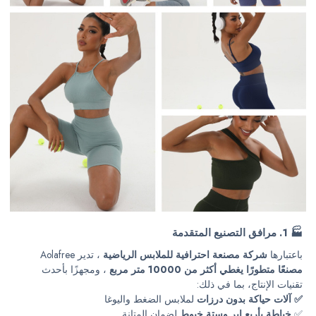
🏭 1. مرافق التصنيع المتقدمة
باعتبارها
شركة مصنعة احترافية للملابس الرياضية
، تدير Aolafree
مصنعًا متطورًا يغطي أكثر من 10000 متر مربع
، ومجهزًا بأحدث
تقنيات الإنتاج، بما في ذلك:
✅ آلات حياكة بدون درزات
لملابس الضغط واليوغا
✅
خياطة بأربع إبر وستة خيوط
لضمان المتانة