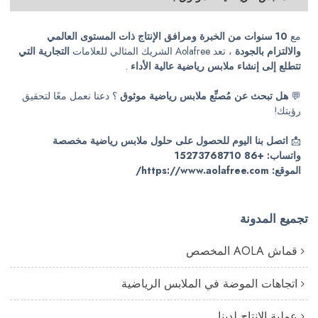
مع
10 سنوات من الخبرة ومرافق الإنتاج ذات المستوى العالمي
والالتزام بالجودة
، تعد Aolafree الشريك المثالي للعلامات
التجارية التي
تتطلع إلى إنشاء ملابس رياضية عالية الأداء
.
💬
هل تبحث عن مُصنِّع ملابس رياضية موثوق
؟ دعنا نعمل معًا لتحقيق
رؤيتك!
📩
اتصل بنا اليوم للحصول على حلول ملابس رياضية مخصصة
واتساب: +86
15273768710
الموقع: https://www.aolafree.com/
تجميع المدونة
قماش AOLA المخصص
اتجاهات الموضة في الملابس الرياضية
عملية الإنتاج لدينا