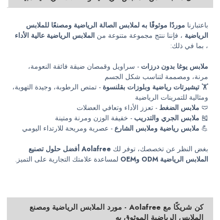
باعتبارنا
موردًا موثوقًا به لملابس الصالة الرياضية ومصنعًا للملابس
الرياضية
، فإننا ننتج مجموعة متنوعة من
الملابس الرياضية عالية الأداء
، بما في ذلك:
ملابس يوغا بدون درزات
- سراويل وقمصان ضيقة فائقة النعومة،
مرنة، ومصممة لتناسب شكل الجسم
🏋
تيشيرتات رياضية وبلوزات بقلنسوة
- تمتص الرطوبة، وجيدة التهوية،
ومثالية للتمرينات الرياضية
🩲
ملابس الضغط
- تعزز الأداء وتعافي العضلات
🎽
ملابس الجري والتدريب
- خفيفة الوزن ومرنة ومتينة
💪
ملابس رياضية وملابس الشارع
- عصرية ومريحة للارتداء اليومي
بغض النظر عن تخصصك، توفر لك
Aolafree
أفضل حلول تصنيع
الملابس الرياضية ODM وOEM
لمساعدة علامتك التجارية على التميز.
كن شريكًا مع Aolafree - مورد الملابس الرياضية ومصنع
الملابس الرياضية الموثوق به