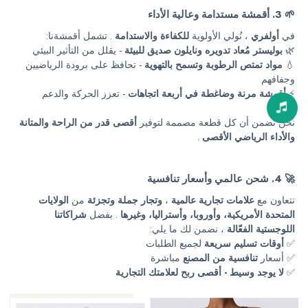
🌱 3. أقمشة مستدامة وعالية الأداء
في
أولفري
، نُولي الأولوية
للكفاءة والاستدامة
. تشمل أقمشةنا:
🌿
بوليستر مُعاد تدويره ونايلون صديق للبيئة
- يقلل من التأثير البيئي
💧
مواد تمتص الرطوبة وتسمح بالتهوية
- تحافظ على برودة الرياضيين
وجفافهم
⚡
أقمشة مرنة وضاغطة في أربعة اتجاهات
- تعزز الحركة والدعم
نحن نضمن أن كل قطعة مصممة لتوفير
أقصى قدر من الراحة والمتانة
والأداء الرياضي الأقصى
.
🚀 4. شحن عالمي وأسعار تنافسية
نتعاون مع
علامات تجارية عالمية
،
وتجار جملة وتجزئة
من
الولايات
المتحدة الأمريكية، وأوروبا، وأستراليا، وغيرها
. بفضل
شراكاتنا
اللوجستية الفعّالة
، نضمن لك ما يلي:
✅
أوقات تسليم سريعة
لجميع الطلبات
✅ أسعار
تنافسية من المصنع
مباشرة
✅
لا يوجد وسيط - أقصى ربح لعلامتك التجارية