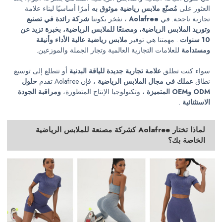
العثور على
مُصنّع ملابس رياضية موثوق به
أمرًا أساسيًا لبناء علامة
تجارية ناجحة. في
Aolafree
، نفخر بكوننا
شركة رائدة في تصنيع
وتوريد الملابس الرياضية، ومصنعًا للملابس الرياضية،
بخبرة تزيد عن
10 سنوات
. مهمتنا هي توفير
ملابس رياضية عالية الأداء وأنيقة
ومستدامة
للعلامات التجارية العالمية وتجار الجملة والموزعين.
سواء كنت تطلق
علامة تجارية جديدة للياقة البدنية
أو تتطلع إلى توسيع
نطاق
عملك في مجال الملابس الرياضية
، فإن Aolafree تقدم
حلول
ODM وOEM المتميزة
، وتكنولوجيا الإنتاج المتطورة،
ومراقبة الجودة
الاستثنائية
.
لماذا تختار Aolafree كشركة مصنعة للملابس الرياضية
الخاصة بك؟