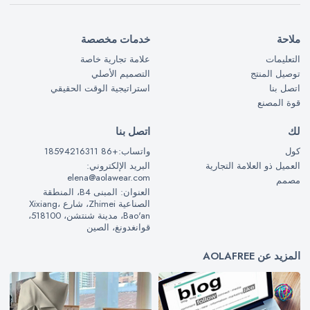
ملاحة
خدمات مخصصة
التعليمات
علامة تجارية خاصة
توصيل المنتج
التصميم الأصلي
اتصل بنا
استراتيجية الوقت الحقيقي
قوة المصنع
لك
اتصل بنا
كول
واتساب:+86 18594216311
العميل ذو العلامة التجارية
البريد الإلكتروني:
elena@aolawear.com
مصمم
العنوان: المبنى B4، المنطقة
الصناعية Zhimei، شارع Xixiang،
Bao'an، مدينة شنتشن، 518100،
قوانغدونغ، الصين
المزيد عن AOLAFREE