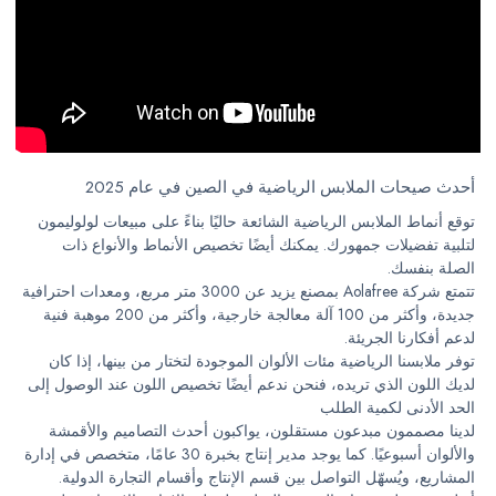
أحدث صيحات الملابس الرياضية في الصين في عام 2025
توقع أنماط الملابس الرياضية الشائعة حاليًا بناءً على مبيعات لولوليمون
لتلبية تفضيلات جمهورك. يمكنك أيضًا تخصيص الأنماط والأنواع ذات
الصلة بنفسك.
تتمتع شركة Aolafree بمصنع يزيد عن 3000 متر مربع، ومعدات احترافية
جديدة، وأكثر من 100 آلة معالجة خارجية، وأكثر من 200 موهبة فنية
لدعم أفكارنا الجريئة.
توفر ملابسنا الرياضية مئات الألوان الموجودة لتختار من بينها، إذا كان
لديك اللون الذي تريده، فنحن ندعم أيضًا تخصيص اللون عند الوصول إلى
الحد الأدنى لكمية الطلب
لدينا مصممون مبدعون مستقلون، يواكبون أحدث التصاميم والأقمشة
والألوان أسبوعيًا. كما يوجد مدير إنتاج بخبرة 30 عامًا، متخصص في إدارة
المشاريع، ويُسهّل التواصل بين قسم الإنتاج وأقسام التجارة الدولية.